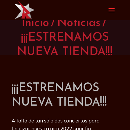
Saltar
al
contenido
Inicio
Noticias
¡¡¡ESTRENAMOS
NUEVA TIENDA!!!
¡¡¡ESTRENAMOS
NUEVA TIENDA!!!
A falta de tan sólo dos conciertos para
finalizar nuestra gira 2022 (¡por fin