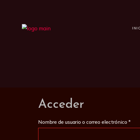
Saltar
al
contenido
INI
Acceder
Obli
Nombre de usuario o correo electrónico
*