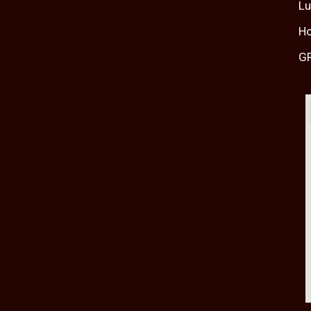
Lu
Ho
G