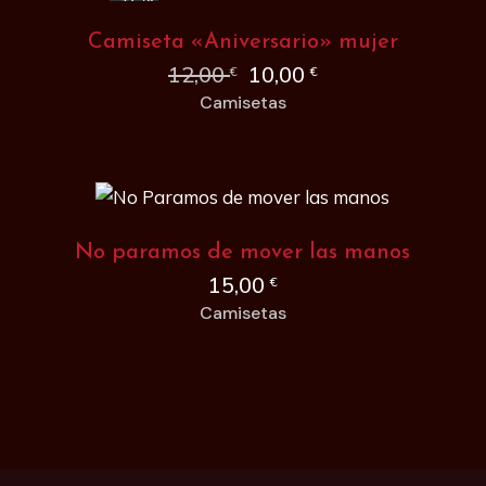
Camiseta «Aniversario» mujer
12,00
10,00
€
€
El
El
Camisetas
precio
precio
original
actual
era:
es:
12,00 €.
10,00 €.
No paramos de mover las manos
15,00
€
Camisetas