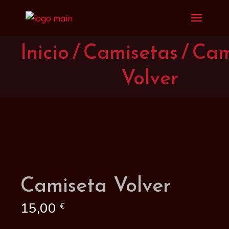
Saltar
al
contenido
Inicio
Camisetas
Cam
Volver
Camiseta Volver
15,00
€