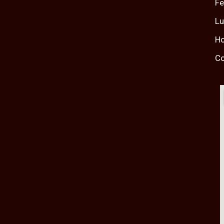
Fe
L
Ho
Co