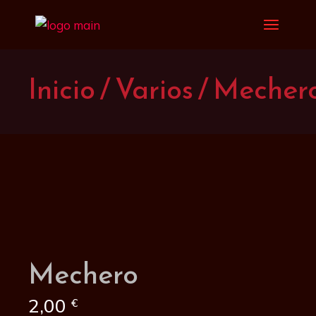
Saltar
al
contenido
Inicio
Varios
Mecher
Mechero
2,00
€